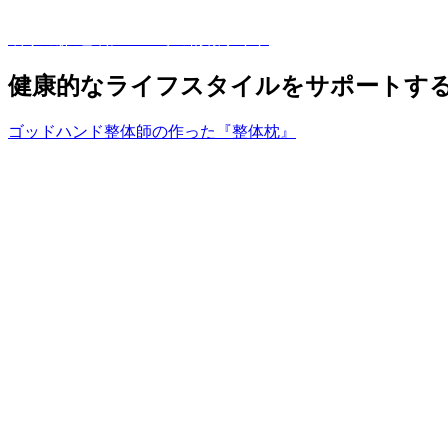
質の良い睡眠で糖尿病になりにくい身体づくり
眠りの森-睡眠についての情報サイト
健康的なライフスタイルをサポートす
ゴッドハンド整体師の作った『整体枕』